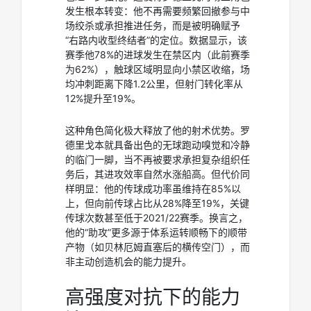
发生根本转变：他不再需要频繁回撤参与中
场绞杀或承担推进任务，而是被明确赋予
“右路内收型终结者”的定位。数据显示，该
赛季他78%的进球发生在禁区内（此前赛季
为62%），触球区域明显向小禁区收缩，场
均冲刺距离下降1.2公里，但射门转化率从
12%提升至19%。
这种角色简化极大释放了他的射术优势。罗
德里戈本就具备出色的无球跑动嗅觉和冷静
的临门一脚，当不再被要求承担复杂组织任
务后，其进攻效率自然水涨船高。但代价同
样明显：他的传球成功率虽维持在85%以
上，但向前传球占比从28%降至19%，关键
传球次数甚至低于2021/22赛季。换言之，
他的“助攻”更多源于体系运转顺畅下的顺带
产物（如贝林厄姆直塞后的横传空门），而
非主动创造机会的能力提升。
高强度对抗下的能力