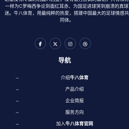
一样为C罗梅西争论到面红耳赤、为国足进球哭到崩溃的真球
迷。牛八体育，用最纯粹的热爱，搭建中国最大的足球情感
同体。
导航
介绍
⽜⼋体育
产品介绍
企业简报
服务方向
加入
⽜⼋体育官网