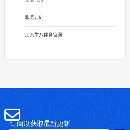
服务方向
加入
⽜⼋体育官网
订阅以获取最新更新