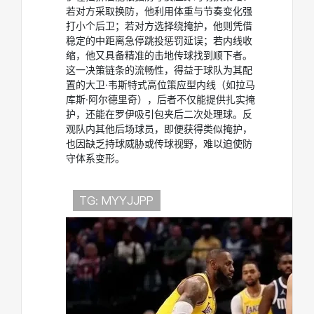
若对方采取换防，他利用体重与节奏变化强
打小个后卫；若对方选择绕掩护，他则凭借
稳定的中距离急停跳投惩罚延误；若内线收
缩，他又具备精准的击地传球找到顺下者。
这一决策链条的流畅性，得益于球队为其配
置的大卫·韦斯特式高位策应型内线（如拉马
库斯·阿尔德里奇），后者不仅能提供扎实掩
护，还能在罗伊吸引包夹后二次处理球。反
观队内其他后场球员，即便获得类似掩护，
也因缺乏持球威胁或传球视野，难以迫使防
守体系变形。