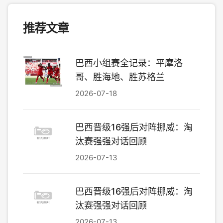
推荐文章
巴西小组赛全记录：平摩洛
哥、胜海地、胜苏格兰
2026-07-18
巴西晋级16强后对阵挪威：淘
汰赛强强对话回顾
2026-07-13
巴西晋级16强后对阵挪威：淘
汰赛强强对话回顾
2026-07-13