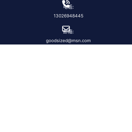
电话:
13026948445
邮箱:
goodsized@msn.com
热门文章
巴西小组赛全记录：平摩洛哥、胜海地、胜
苏格兰
2026-07-18
巴西晋级16强后对阵挪威：淘汰赛强强对话
回顾
2026-07-13